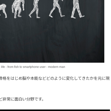
life - from fish to smartphone user - modern man
骨格をはじめ脳や本能などどのように変化してきたかを元に現
ど非常に面白い分野です。