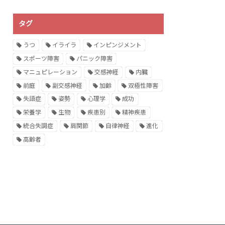
タグ
うつ
イライラ
インピンジメント
スポーツ障害
パニック障害
マニュピレーション
交感神経
内臓
前庭
副交感神経
加齢
双極性障害
失語症
姿勢
心理学
成功
栄養学
生物
疾患別
精神疾患
統合失調症
肩関節
自律神経
進化
高齢者