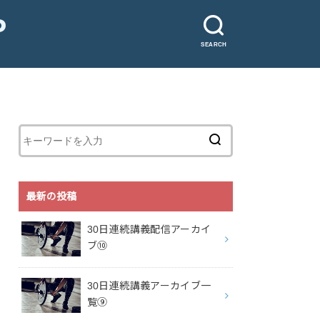
P
SEARCH
最新の投稿
30日連続講義配信アーカイ
ブ⑩
30日連続講義アーカイブ一
覧⑨