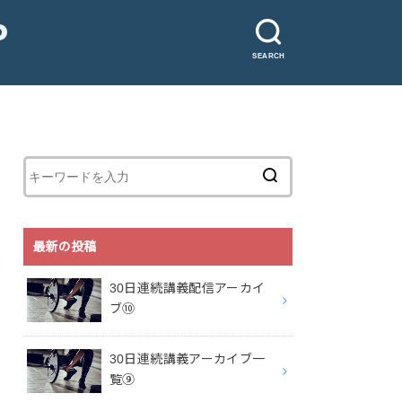
P
SEARCH
最新の投稿
30日連続講義配信アーカイ
ブ⑩
30日連続講義アーカイブ一
覧⑨