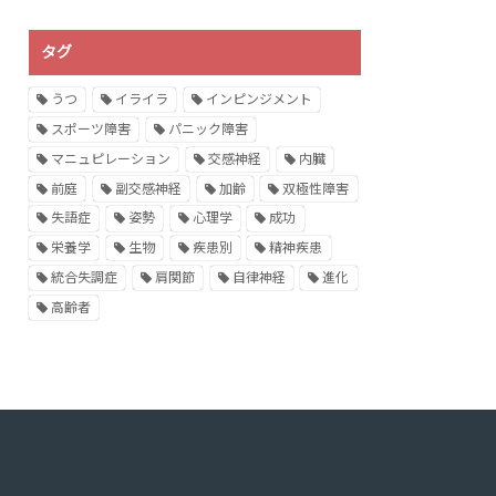
タグ
うつ
イライラ
インピンジメント
スポーツ障害
パニック障害
マニュピレーション
交感神経
内臓
前庭
副交感神経
加齢
双極性障害
失語症
姿勢
心理学
成功
栄養学
生物
疾患別
精神疾患
統合失調症
肩関節
自律神経
進化
高齢者