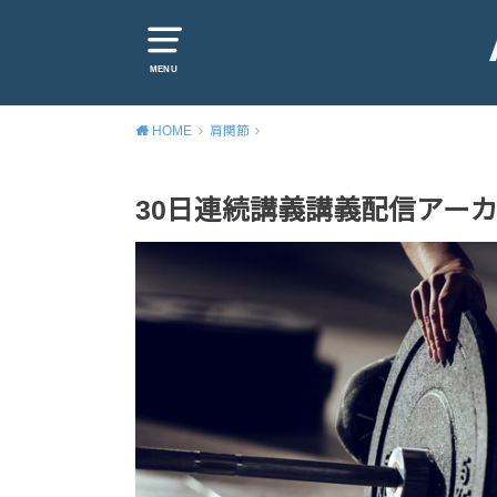
MENU
HOME
肩関節
30日連続講義講義配信アー