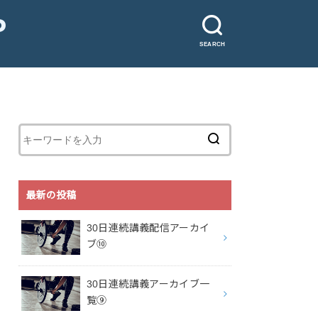
P
SEARCH
最新の投稿
30日連続講義配信アーカイ
ブ⑩
30日連続講義アーカイブ一
覧⑨